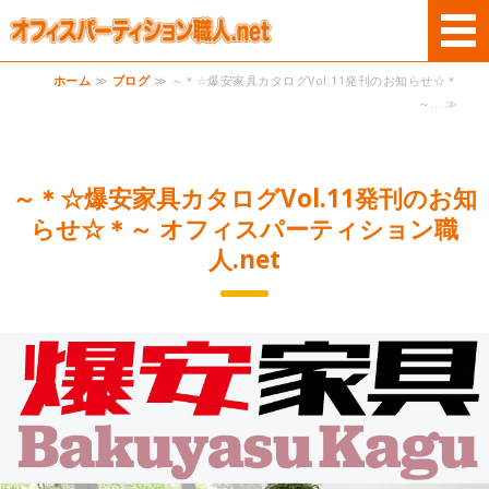
オフィスパーテー
ホーム
≫
ブログ
≫ ～＊☆爆安家具カタログVol.11発刊のお知らせ☆＊
ホーム
～... ≫
商品案内
～＊☆爆安家具カタログVol.11発刊のお知
サービス
らせ☆＊～ オフィスパーティション職
ご利用案内
人.net
お問い合わせ