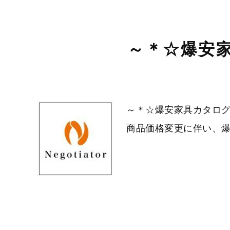
～＊☆爆安家
～＊☆爆安家具カタログV
商品価格変更に伴い、爆安家