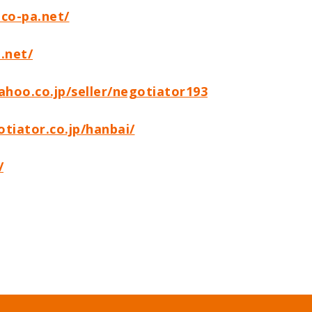
eco-pa.net/
.net/
yahoo.co.jp/seller/negotiator193
tiator.co.jp/hanbai/
/