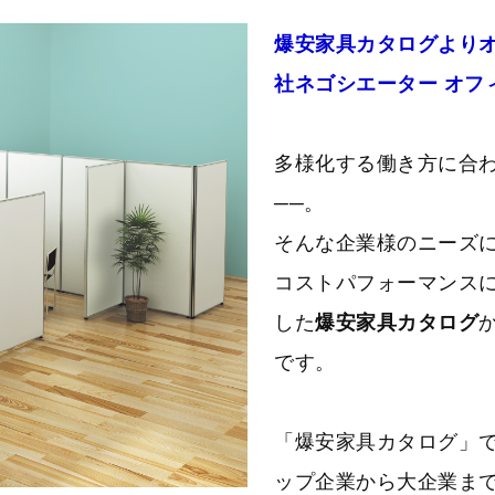
爆安家具カタログより
社ネゴシエーター オフィ
多様化する働き方に合
──。
そんな企業様のニーズ
コストパフォーマンス
した
爆安家具カタログ
です。
「爆安家具カタログ」
ップ企業から大企業ま