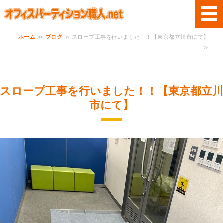
オフィスパーテー
ホーム
≫
ブログ
≫ スロープ工事を行いました！！【東京都立川市にて】
ホーム
≫
商品案内
スロープ工事を行いました！！【東京都立川
サービス
市にて】
ご利用案内
お問い合わせ