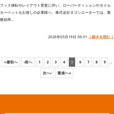
フィス移転やレイアウト変更に伴い、ローパーティションやタイル
カーペットをお探しの企業様へ。株式会社ネゴシエーターでは、業
務効率...
2026年05月19日 09:31
｜続きを読む｜
«最初へ
‹前へ
1
2
3
4
5
6
7
8
9
…
次へ›
最後へ»