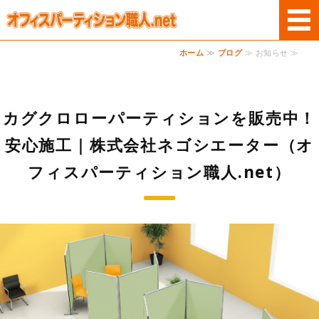
オフィスパーテー
ホーム
≫
ブログ
≫ お知らせ ≫
ホーム
商品案内
カグクロローパーティションを販売中！
サービス
安心施工｜株式会社ネゴシエーター（オ
ご利用案内
フィスパーティション職人.net）
お問い合わせ