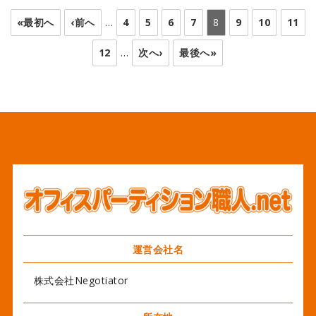
«最初へ
‹前へ
…
4
5
6
7
8
9
10
11
12
…
次へ›
最後へ»
運営会社名
株式会社Negotiator